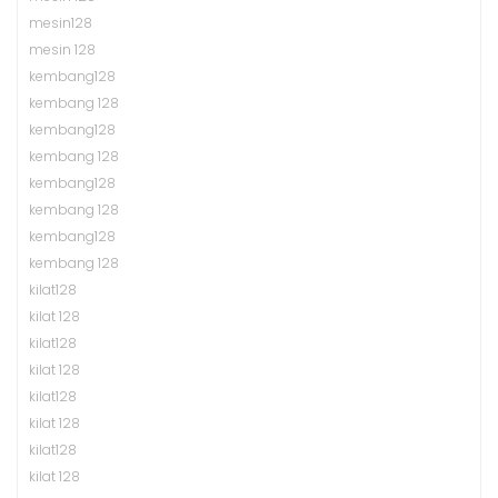
mesin128
mesin 128
kembang128
kembang 128
kembang128
kembang 128
kembang128
kembang 128
kembang128
kembang 128
kilat128
kilat 128
kilat128
kilat 128
kilat128
kilat 128
kilat128
kilat 128