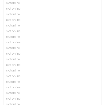
slotonline
slot online
slotonline
slot online
slotonline
slot online
slotonline
slot online
slotonline
slot online
slotonline
slot online
slotonline
slot online
slotonline
slot online
slotonline
slot online
slotonline