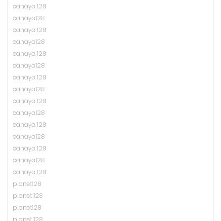
cahaya 128
cahaya128
cahaya 128
cahaya128
cahaya 128
cahaya128
cahaya 128
cahaya128
cahaya 128
cahaya128
cahaya 128
cahaya128
cahaya 128
cahaya128
cahaya 128
planet128
planet 128
planet128
planet 128