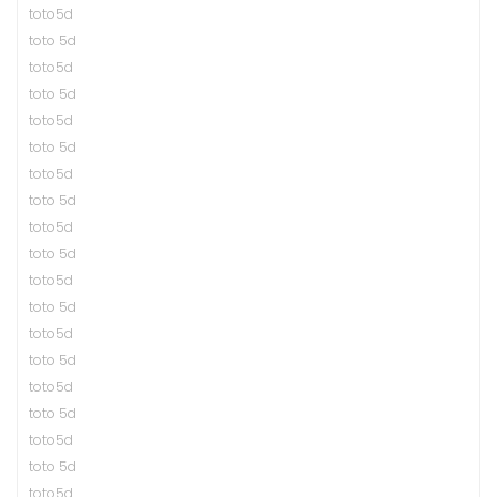
toto5d
toto 5d
toto5d
toto 5d
toto5d
toto 5d
toto5d
toto 5d
toto5d
toto 5d
toto5d
toto 5d
toto5d
toto 5d
toto5d
toto 5d
toto5d
toto 5d
toto5d