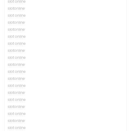
slot online
slotonline
slot online
slotonline
slotonline
slot online
slot online
slotonline
slot online
slotonline
slot online
slotonline
slot online
slotonline
slot online
slotonline
slot online
slotonline
slot online