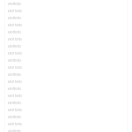
slottoto
slot toto
slottoto
slot toto
slottoto
slot toto
slottoto
slot toto
slottoto
slot toto
slottoto
slot toto
slottoto
slot toto
slottoto
slot toto
slottoto
slot toto
slottoto