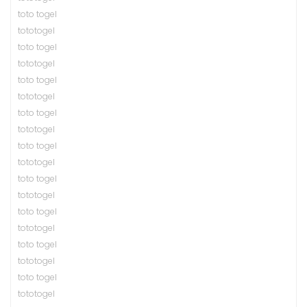
toto togel
tototogel
toto togel
tototogel
toto togel
tototogel
toto togel
tototogel
toto togel
tototogel
toto togel
tototogel
toto togel
tototogel
toto togel
tototogel
toto togel
tototogel