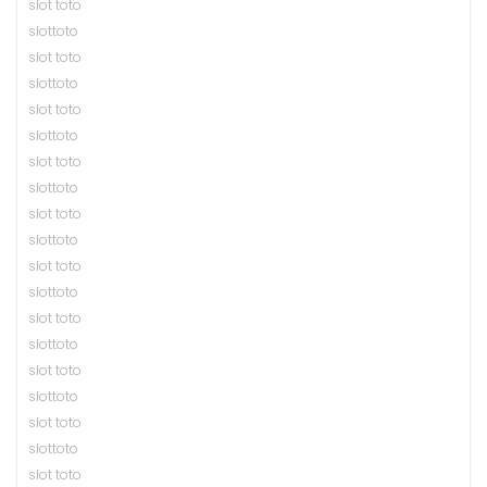
slot toto
slottoto
slot toto
slottoto
slot toto
slottoto
slot toto
slottoto
slot toto
slottoto
slot toto
slottoto
slot toto
slottoto
slot toto
slottoto
slot toto
slottoto
slot toto