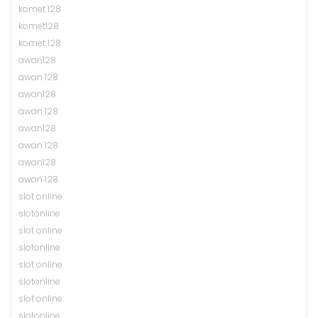
komet 128
komet128
komet 128
awan128
awan 128
awan128
awan 128
awan128
awan 128
awan128
awan 128
slot online
slotonline
slot online
slotonline
slot online
slotonline
slot online
slotonline