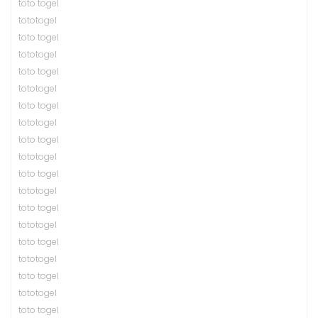
toto togel
tototogel
toto togel
tototogel
toto togel
tototogel
toto togel
tototogel
toto togel
tototogel
toto togel
tototogel
toto togel
tototogel
toto togel
tototogel
toto togel
tototogel
toto togel